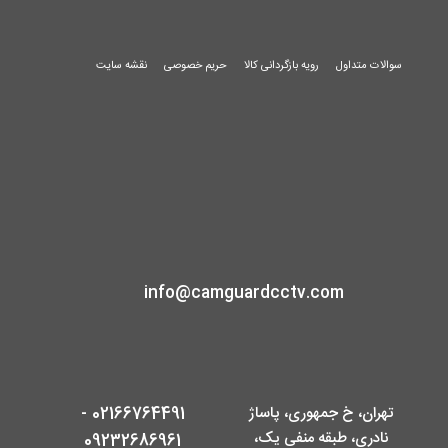
سوالات متداول
رویه بازگردانی کالا
حریم خصوصی
نقشه سایت
info@camguardcctv.com
تهران، خ جمهوری، پاساژ
02166764491 -
نادری، طبقه منفی یک،
09232686961