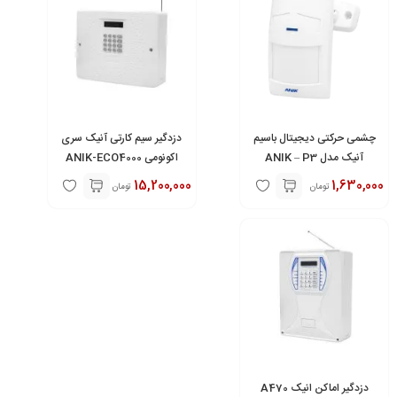
چشمی حرکتی دیجیتال باسیم
دزدگیر سیم کارتی آنیک سری
آنیک مدل ANIK – P3
اکونومی ANIK-ECO4000
15,200,000
1,630,000
تومان
تومان
دزدگیر اماکن انیک A470