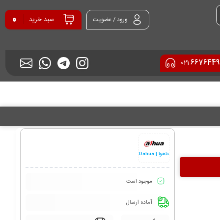
0
سبد خرید
ورود / عضویت
6676449
021
داهوا | Dahua
موجود است
آماده ارسال