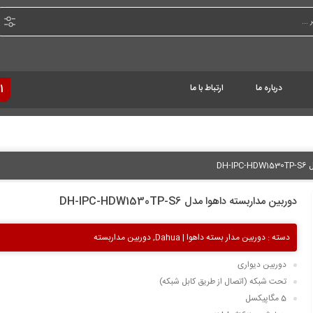
درباره ما
ارتباط با ما
1
DH
دوربین مداربسته داهوا مدل DH-IPC-HDW1530TP-S6
دسته :
دوربین مدار بسته داهوا | Dahua
,
دوربین مداربسته
دوربین دیواری
تحت شبکه (اتصال از طریق کابل شبکه)
5 مگاپیکسل