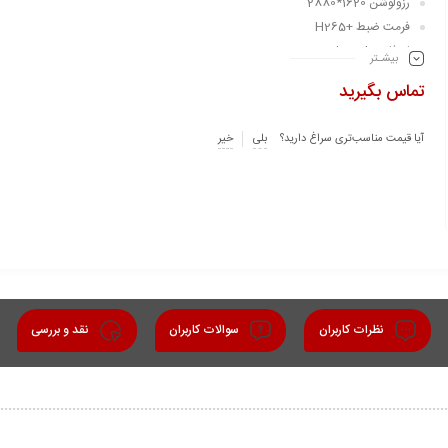
رزولوشن 1620*2880
فرمت ضبط +H265
لنز ثابت 2.8 میلی متری
بیشـتر
قدرت دید در شب رنگی 30 متر
تماس بگیرید
دارای میکروفون داخلی
بدنه فلزی
آیا قیمت مناسب‌تری سراغ دارید؟
بلی
خیر
استاندارد IP67
نظرات کاربران
سوالات کاربران
نقد و بررسی