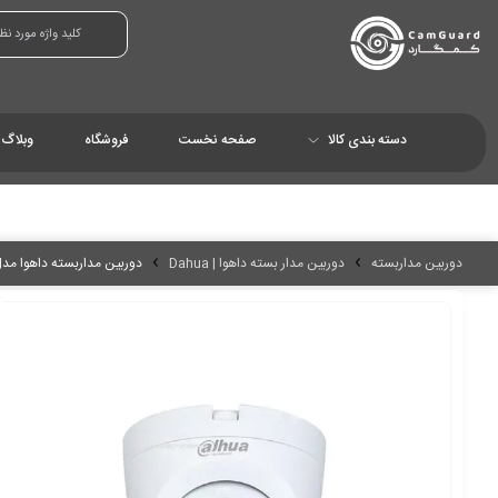
دسته بندی کالا
صفحه نخست
فروشگاه
وبلاگ
دوربین مداربسته
دوربین مدار بسته داهوا | Dahua
دوربین مداربسته داهوا مدل -IPC-HDW1530TP-S6