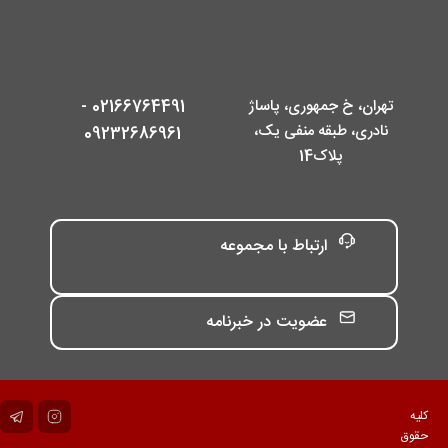
تهران، خ جمهوری، پاساژ
02166764491 -
نادری، طبقه منفی یک،
09232686961
پلاک14
ارتباط با مجموعه
عضویت در خبرنامه
کلیه
حقوق