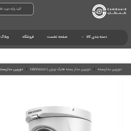
دسته بندی کالا
صفحه نخست
فروشگاه
وبلاگ
دوربین مداربسته
دوربین مدار بسته هایک ویژن | HikVision
دوربین مداربسته هایک و