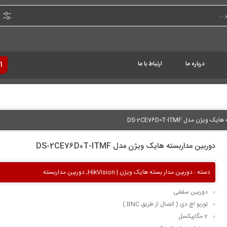
درباره ما
ارتباط با ما
1
یژن مدل DS-2CE76D0T-ITMF
دوربین مداربسته هایک ویژن مدل DS-2CE76D0T-ITMF
دسته :
دوربین مدار بسته هایک ویژن | HikVision
,
دوربین مداربسته
دوربین سقفی
توربو اچ دی ( اتصال از طریق BNC )
2 مگاپیکسل