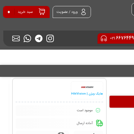
0
سبد خرید
ورود / عضویت
6676449
021
هایک ویژن | HikVision
موجود است
آماده ارسال