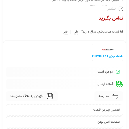
درجه محافظت:
IP67
بیشـتر
جنس بدنه:
فلز
تماس بگیرید
آیا قیمت مناسب‌تری سراغ دارید؟
بلی
خیر
هایک ویژن | HikVision
موجود است
آماده ارسال
مقایسه
افزودن به علاقه مندی ها
تضمین بهترین قیمت
ضمانت اصل بودن