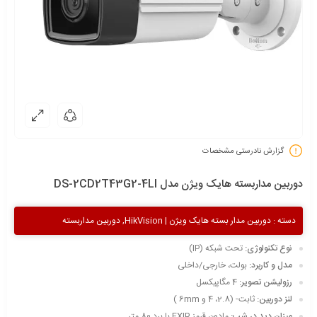
گزارش نادرستی مشخصات
دوربین مداربسته هایک ویژن مدل DS-2CD2T43G2-4LI
دسته :
دوربین مدار بسته هایک ویژن | HikVision
,
دوربین مداربسته
نوع تکنولوژی:
تحت شبکه (IP)
مدل و کاربرد:
بولت، خارجی/داخلی
رزولیشن تصویر:
4 مگاپیکسل
لنز دوربین:
ثابت- (2.8، 4 و 6mm )
میزان دید در شب:
مادون قرمز EXIR با برد 80 متر