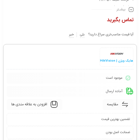
لنز 2.8 میلی متر
بیشـتر
قدرت دید در شب 60 متر
تماس بگیرید
بدنه آلومینیوم و پلاستیک
استاندارد IP67
آیا قیمت مناسب‌تری سراغ دارید؟
بلی
خیر
هایک ویژن | HikVision
موجود است
آماده ارسال
مقایسه
افزودن به علاقه مندی ها
تضمین بهترین قیمت
ضمانت اصل بودن