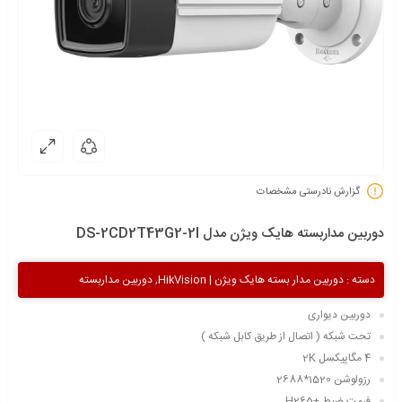
گزارش نادرستی مشخصات
دوربین مداربسته هایک ویژن مدل DS-2CD2T43G2-2I
دسته :
دوربین مدار بسته هایک ویژن | HikVision
,
دوربین مداربسته
دوربین دیواری
تحت شبکه ( اتصال از طریق کابل شبکه )
4 مگاپیکسل 2K
رزولوشن 1520*2688
فرمت ضبط +H265