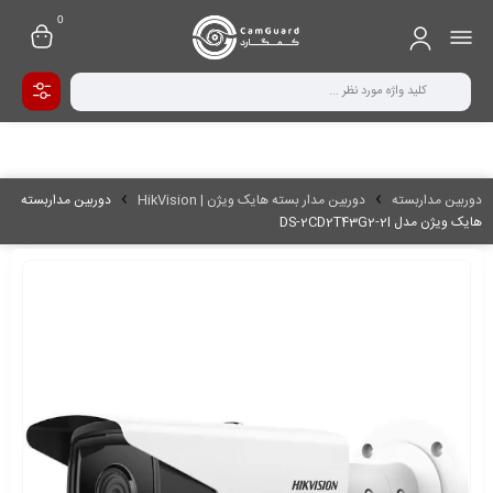
0
دوربین مداربسته
دوربین مدار بسته هایک ویژن | HikVision
دوربین مداربسته
هایک ویژن مدل DS-2CD2T43G2-2I