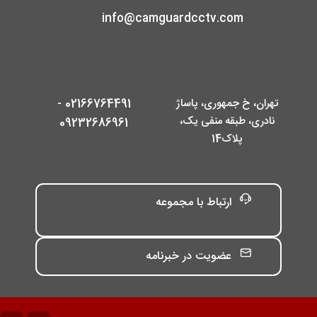
info@camguardcctv.com
تهران، خ جمهوری، پاساژ
02166764491 -
نادری، طبقه منفی یک،
09232686961
پلاک14
ارتباط با مجموعه
عضویت در خبرنامه