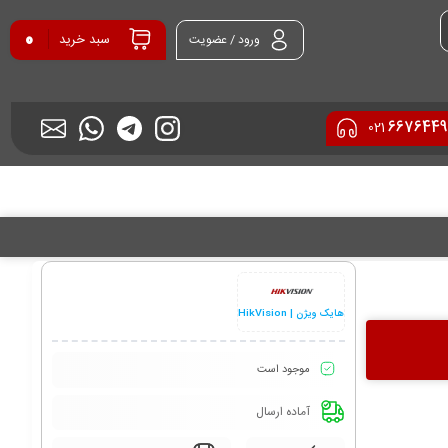
0
سبد خرید
ورود / عضویت
6676449
021
هایک ویژن | HikVision
موجود است
آماده ارسال