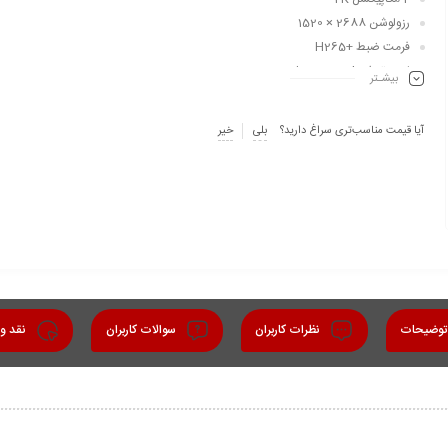
رزولوشن
2688 × 1520
فرمت ضبط +H265
لنز موتورایز 2.8 به 12 میلی متر
بیشـتر
قدرت دید در شب 60 متر
بدنه فلزی
آیا قیمت مناسب‌تری سراغ دارید؟
بلی
خیر
حافظه داخلی تا 512 گیگابایت
قابلیت ورودی صدا و الارم
استاندارد IP67
وضیحات
نظرات کاربران
سوالات کاربران
نقد و 