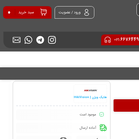
0
سبد خرید
ورود / عضویت
6676449
021
هایک ویژن | HikVision
موجود است
آماده ارسال