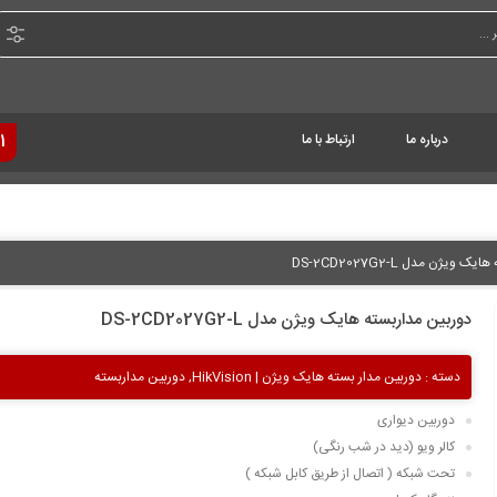
درباره ما
ارتباط با ما
1
ویژن مدل DS-2CD2027G2-L
دوربین مداربسته هایک ویژن مدل DS-2CD2027G2-L
دسته :
دوربین مدار بسته هایک ویژن | HikVision
,
دوربین مداربسته
دوربین دیواری
کالر ویو (دید در شب رنگی)
تحت شبکه ( اتصال از طریق کابل شبکه )