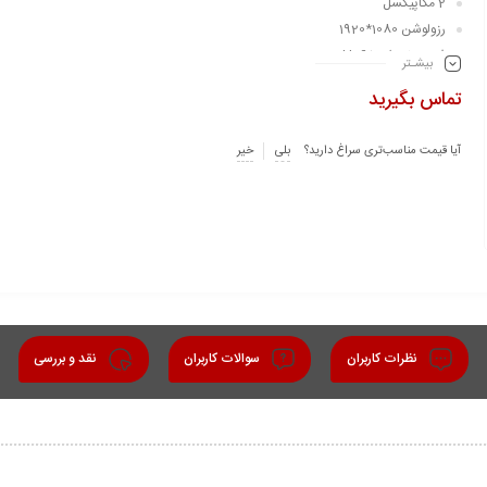
2 مگاپیکسل
رزولوشن 1080*1920
فرمت ضبط +H265
بیشـتر
لنز 2.8 میلی متر
تماس بگیرید
قدرت دید در شب رنگی 40 متر
بدنه فلزی
آیا قیمت مناسب‌تری سراغ دارید؟
بلی
خیر
استاندارد IP67
نظرات کاربران
سوالات کاربران
نقد و بررسی