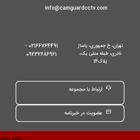
info@camguardcctv.com
تهران، خ جمهوری، پاساژ
02166764491 -
نادری، طبقه منفی یک،
09232686961
پلاک14
ارتباط با مجموعه
عضویت در خبرنامه