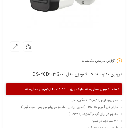
گزارش نادرستی مشخصات
دوربین مداربسته هایک‌ویژن مدل DS-2CD1021G0-I
دسته :
دوربین مدار بسته هایک ویژن | HikVision
,
دوربین مداربسته
تصویربرداری با کیفیت 2
مگاپیکسل
دارای فن آوری
DWDR
(تصویر برداری واضح در برابر نور پس زمینه قوی)
مقاوم در برابر آب و گردوغبار
(IP67)
30 متر دید در شب
طراحی بدنه پلاستیکی