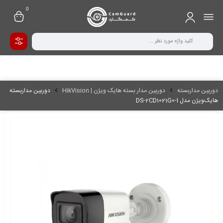
0
دوربین مداربسته
دوربین مدار بسته هایک ویژن | HikVision
دوربین مداربسته
هایک‌ویژن مدل DS-2CD1021G0-I