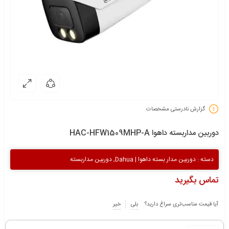
گزارش نادرستی مشخصات
دوربین مداربسته داهوا HAC-HFW1509MHP-A
دسته :
دوربین مدار بسته داهوا | Dahua
,
دوربین مداربسته
تماس بگیرید
آیا قیمت مناسب‌تری سراغ دارید؟
بلی
خیر