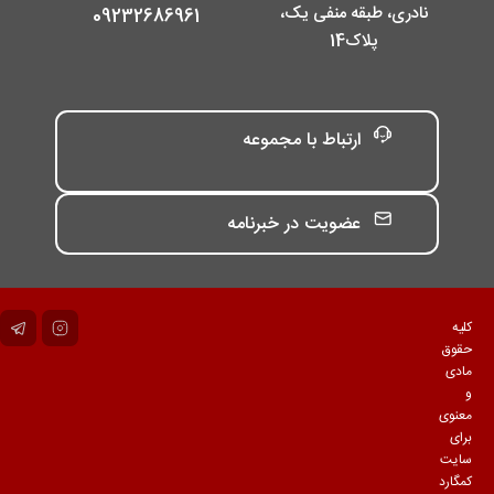
نادری، طبقه منفی یک،
09232686961
پلاک14
ارتباط با مجموعه
عضویت در خبرنامه
کلیه
حقوق
مادی
و
معنوی
برای
سایت
کمگارد