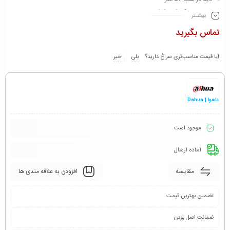
مجهز به میکروفن داخلی
بیشـتر
سایر: ICR + WDR + HLC + BLC + IP67 + Smart Detection support
تماس بگیرید
آیا قیمت مناسب‌تری سراغ دارید؟
بلی
خیر
داهوا | Dahua
موجود است
آماده ارسال
مقایسه
افزودن به علاقه مندی ها
تضمین بهترین قیمت
ضمانت اصل بودن