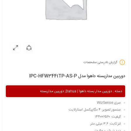
گزارش نادرستی مشخصات
دوربین مداربسته داهوا مدل IPC-HFW3441TP-AS-P
دسته :
دوربین مدار بسته داهوا | Dahua
,
دوربین مداربسته
سری WizSense
سنسور تصویر: ۴ مگاپیکسل استارلایت
کیفیت: ۲۵۶۰×۱۴۴۰
لنز ثابت: ۳.۶ میلی متر
دید در شب: ۵۰ متر