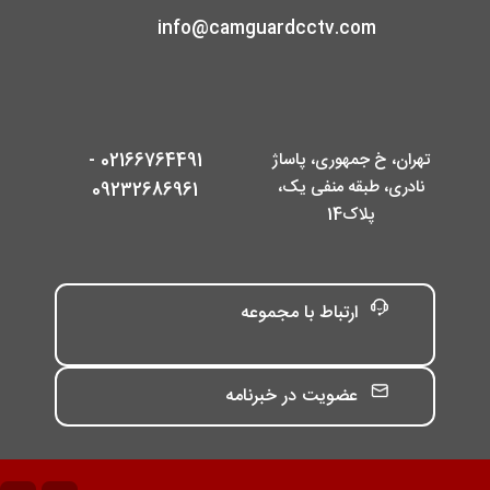
info@camguardcctv.com
تهران، خ جمهوری، پاساژ
02166764491 -
نادری، طبقه منفی یک،
09232686961
پلاک14
ارتباط با مجموعه
عضویت در خبرنامه