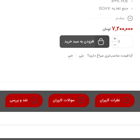
IP67, POE
منبع تغذیه: DC12V
مجهز به motion detection
بیشـتر
جنس بدنه: Metal+Plastic
7,200,000
تومان
افزودن به سبد خرید
آیا قیمت مناسب‌تری سراغ دارید؟
بلی
خیر
نظرات کاربران
سوالات کاربران
نقد و بررسی