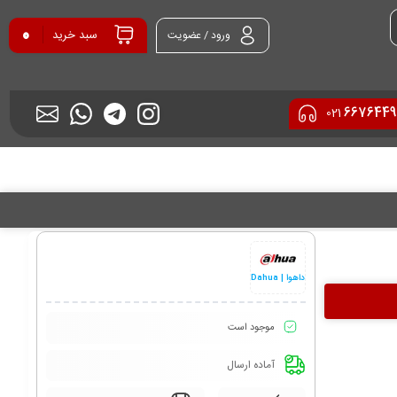
0
سبد خرید
ورود / عضویت
6676449
021
داهوا | Dahua
موجود است
آماده ارسال