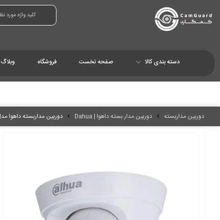
دسته بندی کالا
صفحه نخست
فروشگاه
وبلاگ
دوربین مداربسته
دوربین مدار بسته داهوا | Dahua
دوربین مداربسته داهوا مدل IPC-HDW1239T1P-LED