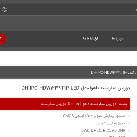
درباره ما
ارتباط با ما
1
DH-
دوربین مداربسته داهوا مدل DH-IPC-HDW1239T1P-LED
دسته :
دوربین مدار بسته داهوا | Dahua
,
دوربین مداربسته
سنسور پردازش تصویر 1/2.7 اینچی CMOS
مجهز به LED داخلی
DWDR, HLC, BLC, 3D DNR