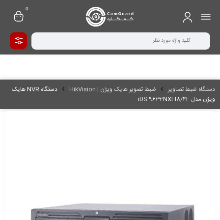
0
دستگاه ضبط تصاویر
ضبط تصویر هایک ویژن | HikVision
دستگاه NVR هایک
ویژن مدل iDS-9632NXI-I8/4F