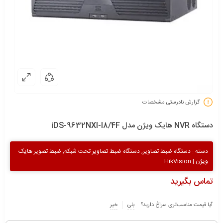
گزارش نادرستی مشخصات
دستگاه NVR هایک ویژن مدل iDS-9632NXI-I8/4F
دسته :
دستگاه ضبط تصاویر
,
دستگاه ضبط تصاویر تحت شبکه
,
ضبط تصویر هایک
ویژن | HikVision
تماس بگیرید
آیا قیمت مناسب‌تری سراغ دارید؟
بلی
خیر