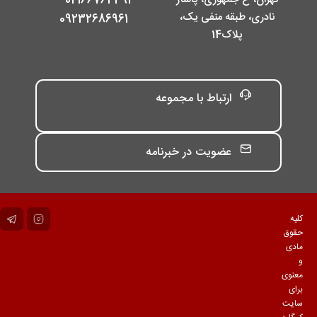
02166764491 -
نادری، طبقه منفی یک،
09232686961
پلاک14
ارتباط با مجموعه
عضویت در خبرنامه
کلیه
حقوق
مادی
و
معنوی
برای
سایت