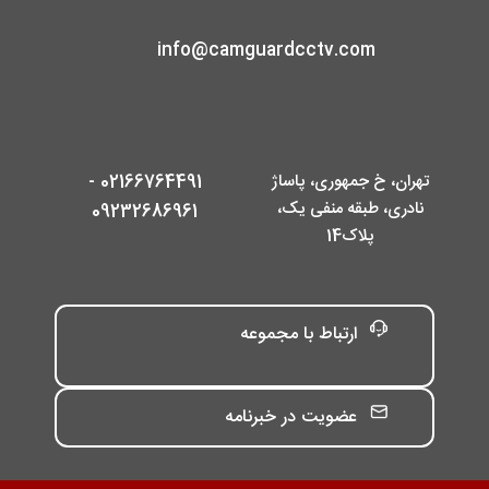
info@camguardcctv.com
تهران، خ جمهوری، پاساژ
02166764491 -
نادری، طبقه منفی یک،
09232686961
پلاک14
ارتباط با مجموعه
عضویت در خبرنامه