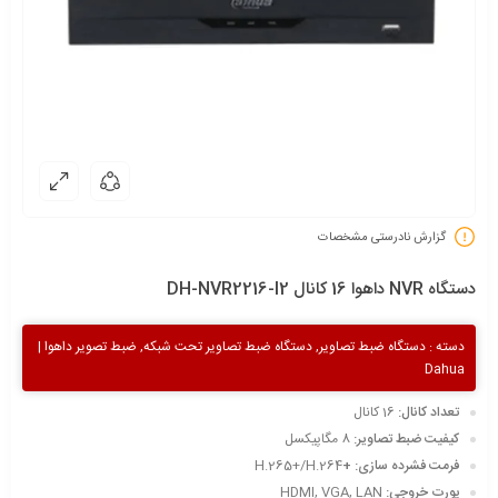
گزارش نادرستی مشخصات
دستگاه NVR داهوا 16 کانال DH-NVR2216-I2
دسته :
دستگاه ضبط تصاویر
,
دستگاه ضبط تصاویر تحت شبکه
,
ضبط تصویر داهوا |
Dahua
تعداد کانال:
16 کانال
کیفیت ضبط تصاویر:
8 مگاپیکسل
فرمت فشرده سازی: +
H.265+/H.264
پورت خروجی:
HDMI, VGA, LAN