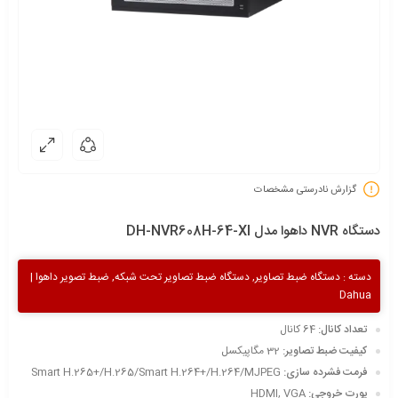
گزارش نادرستی مشخصات
دستگاه NVR داهوا مدل DH-NVR608H-64-XI
دسته :
دستگاه ضبط تصاویر
,
دستگاه ضبط تصاویر تحت شبکه
,
ضبط تصویر داهوا |
Dahua
تعداد کانال:
64 کانال
کیفیت ضبط تصاویر:
32 مگاپیکسل
فرمت فشرده سازی:
Smart H.265+/H.265/Smart H.264+/H.264/MJPEG
پورت خروجی:
HDMI, VGA