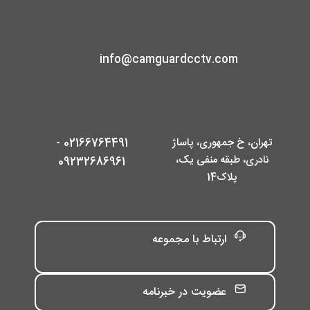
info@camguardcctv.com
تهران، خ جمهوری، پاساژ
02166764491 -
نادری، طبقه منفی یک،
09232686961
پلاک14
ارتباط با مجموعه
عضویت در خبرنامه