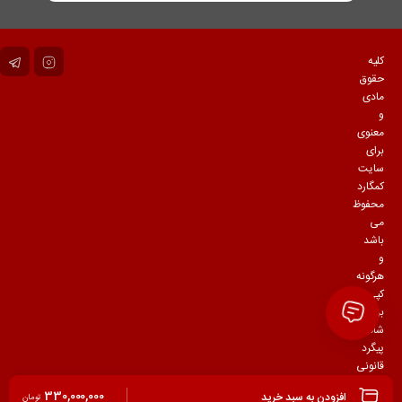
کلیه
حقوق
مادی
و
معنوی
برای
سایت
کمگارد
محفوظ
می
باشد
و
هرگونه
کپی
برداری
شامل
پیگرد
قانونی
می
330,000,000
افزودن به سبد خرید
تومان