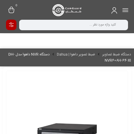
0
دستگاه ضبط تصاویر
ضبط تصویر داهوا | Dahua
دستگاه NVR داهوا مدل DH-
NVR608H-64-XI