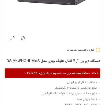
گزارش نادرستی مشخصات
دستگاه دی وی آر 4 کانال هایک ویژن مدل IDS-7204HQHI-M1/S
دسته :
دستگاه ضبط تصاویر
,
ضبط تصویر هایک ویژن | HikVision
دستگاه 4 کانال توربو اچ دی
ساپورت دوربین تا کیفیت 6 مگاپیکسل
ساپورت 6 عدد دوربین تحت شبکه تا 4 مگاپیکسل
1 عدد ورودی صدا
خروجی HDMI – VGA – AV