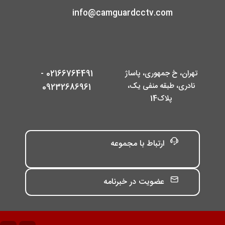
info@camguardcctv.com
تهران، خ جمهوری، پاساژ
02166764491 -
نادری، طبقه منفی یک،
09232686961
پلاک14
ارتباط با مجموعه
عضویت در خبرنامه