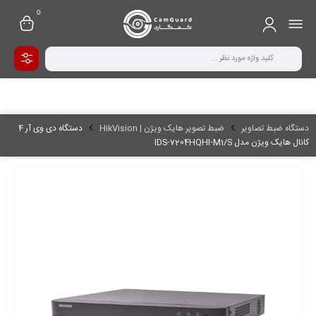
0
دستگاه ضبط تصاویر
ضبط تصویر هایک ویژن | HikVision
دستگاه دی وی آر 4
کانال هایک ویژن مدل IDS-7204HQHI-M1/S