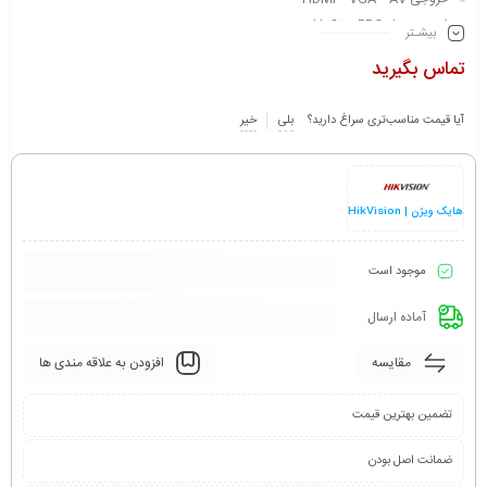
فرمت ضبط H265 +PRO
بیشـتر
پشتیانی از 1 عدد هارد دیسک حداکثر 10 ترابایت
تماس بگیرید
ضبط حساس به حرکت
سازگاری با سیستم عامل های WINDOWS-ANDROID-IOS-MAC
آیا قیمت مناسب‌تری سراغ دارید؟
بلی
خیر
بدنه فلزی
هایک ویژن | HikVision
موجود است
آماده ارسال
مقایسه
افزودن به علاقه مندی ها
تضمین بهترین قیمت
ضمانت اصل بودن