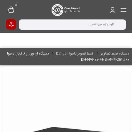
0
دستگاه ضبط تصاویر
ضبط تصویر داهوا | Dahua
دستگاه ان وی آر 8 کانال داهوا
مدل DH-NVR2108HS-8P-4KS2