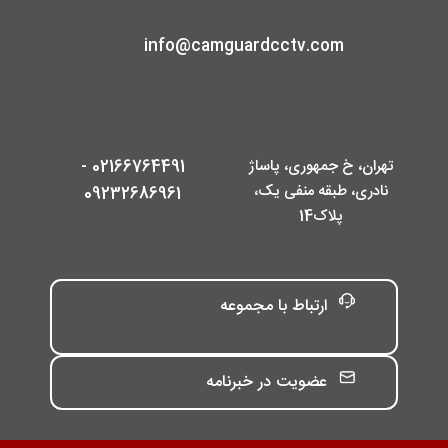
info@camguardcctv.com
تهران، خ جمهوری، پاساژ
02166764491 -
نادری، طبقه منفی یک،
09232686961
پلاک14
ارتباط با مجموعه
عضویت در خبرنامه