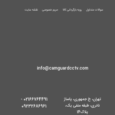
سوالات متداول
رویه بازگردانی کالا
حریم خصوصی
نقشه سایت
info@camguardcctv.com
تهران، خ جمهوری، پاساژ
02166764491 -
نادری، طبقه منفی یک،
09232686961
پلاک14