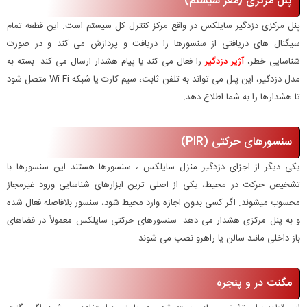
پنل مرکزی (مغز سیستم)
پنل مرکزی دزدگیر سایلکس در واقع مرکز کنترل کل سیستم است. این قطعه تمام
سیگنال های دریافتی از سنسورها را دریافت و پردازش می کند و در صورت
شناسایی خطر،
آژیر دزدگیر
را فعال می کند یا پیام هشدار ارسال می کند. بسته به
مدل دزدگیر، این پنل می تواند به تلفن ثابت، سیم کارت یا شبکه Wi-Fi متصل شود
تا هشدارها را به شما اطلاع دهد.
سنسورهای حرکتی (PIR)
یکی دیگر از اجزای دزدگیر منزل سایلکس ، سنسورها هستند این سنسورها با
تشخیص حرکت در محیط، یکی از اصلی ترین ابزارهای شناسایی ورود غیرمجاز
محسوب میشوند. اگر کسی بدون اجازه وارد محیط شود، سنسور بلافاصله فعال شده
و به پنل مرکزی هشدار می دهد. سنسورهای حرکتی سایلکس معمولاً در فضاهای
باز داخلی مانند سالن یا راهرو نصب می شوند.
مگنت در و پنجره