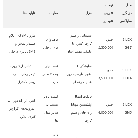
مدل
قیمت
دزدگیر
تقریبی
مزایا
معایب
قابلیت ها
سایلکس
(تومان)
پشتیبانی از سیم
ماژول GSM، اعلام
SILEX
حدود
فاقد وای
کارت، کنترل با
هشدار تماس و
SG7
2,300,000
فای داخلی
پیامک، نصب آسان
SMS، باتری داخلی
نمایشگر LCD،
نصب نیاز
پشتیبانی از 8 زون،
SILEX
حدود
منوی فارسی، زون
به متخصص
تایمر زمان بندی،
3,500,000
PD14
بندی حرفه ای
دارد
ریموت کنترل
قابلیت اتصال
قیمت بالاتر
کنترل از راه دور، اپ
SILEX
حدود
اپلیکیشن موبایل،
نسبت به
اندروید/ios، گزارش
SM5
4,000,000
وای فای و سیم
سایر مدل
گیری آنلاین
کارت
ها
فاقد