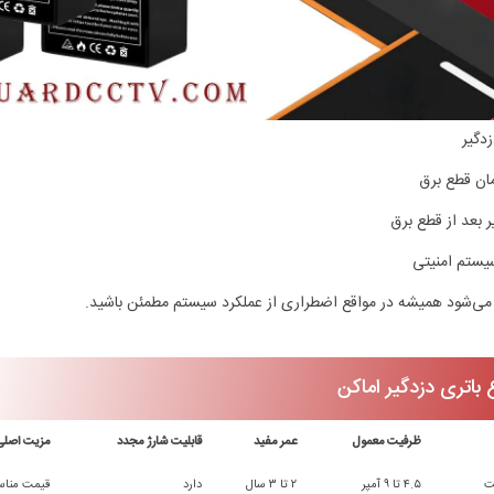
دگیر
ان قطع برق
بعد از قطع برق
یستم امنیتی
 می‌شود همیشه در مواقع اضطراری از عملکرد سیستم مطمئن باشید.
باتری دزدگیر اماکن
ظرفیت معمول
عمر مفید
قابلیت شارژ مجدد
مزیت اصلی
۴.۵ تا ۹ آمپر
۲ تا ۳ سال
دارد
قیمت مناسب