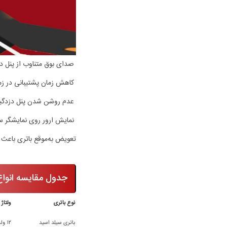
صدای بوق متناوب از پنل دز
کاهش زمان پشتیبانی در زم
عدم روشن شدن پنل دزدگیر 
نمایش ارور روی نمایشگر س
تعویض به‌موقع باتری باعث
جدول مقایسه انواع 
نوع باتری
ولتاژ
باتری سیلد اسید
۱۲ ولت