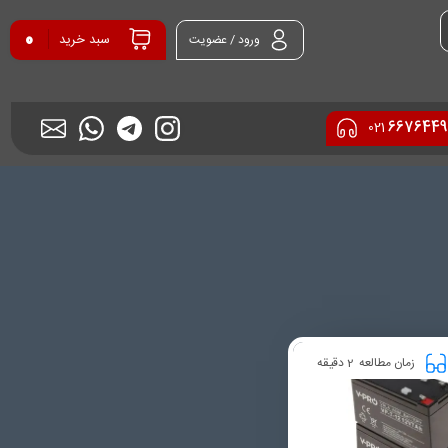
0
سبد خرید
ورود / عضویت
6676449
021
2
زمان مطالعه
دقیقه