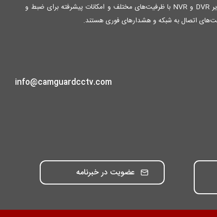
محصولات ما شامل انواع دوربین‌های مدار بسته آنالوگ و دیجیتال با کیفیت تصویر بالا و قابلیت دید در شب برای نظارت 24 ساعته، دستگاه‌های ضبط تصویر DVR و NVR با ظرفیت‌های مختلف و امکانات پیشرفته برای ضبط و
لیت‌های اتصال به شبکه و هشدارهای فوری هستند.
info@camguardcctv.com
عضویت در خبرنامه