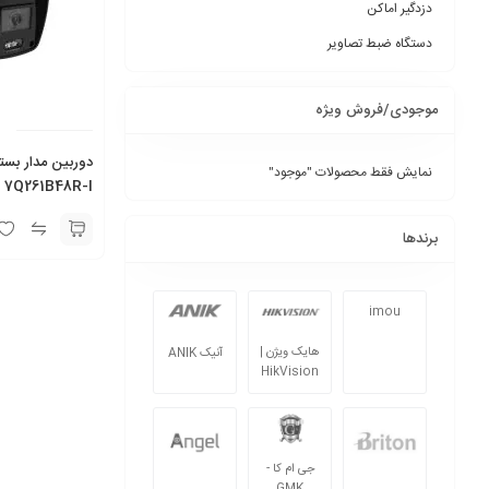
دزدگیر اماکن
دستگاه ضبط تصاویر
موجودی/فروش ویژه
نمایش فقط محصولات "موجود"
7Q261B48R-I
برندها
imou
هایک ویژن |
آنیک ANIK
HikVision
جی ام کا -