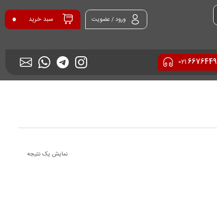
0
سبد خرید
ورود / عضویت
6676449
021
نمایش یک نتیجه