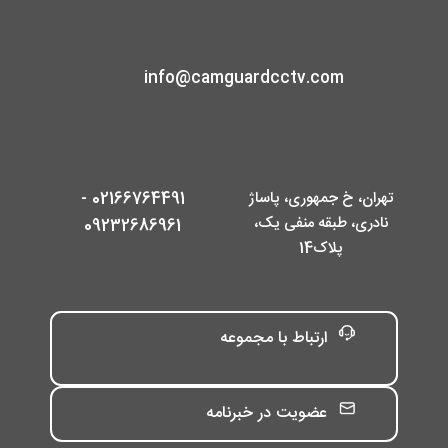
info@camguardcctv.com
تهران، خ جمهوری، پاساژ
02166764491 -
نادری، طبقه منفی یک،
09232686961
پلاک14
ارتباط با مجموعه
عضویت در خبرنامه