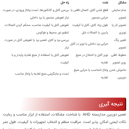
مشکل
علت
راه حل
عدم نمایش
قطع شدن کابل، اتصال ناقص یا
بررسی کابل و کانکتورها، تست ولتاژ ورودی، در صورت
تصویر
خرابی سنسور
نیاز تعویض سنسور یا برد داخلی
تصویر تار یا
طول زیاد کابل، کابل با کیفیت
تعویض کابل با کیفیت مناسب، محکم کردن اتصالات،
نویزی
پایین یا اتصالات شل
تنظیم نور محیط و فوکوس
تغییر رنگ
بررسی برد و کابل، تعمیر برد یا تعویض کابل در صورت
خرابی برد داخلی یا نویز در کابل
تصویر
نیاز
خطوط افقی
نویز کابل یا اختلال در منبع
تعویض کابل یا استفاده از منبع تغذیه پایدار و با
روی تصویر
تغذیه
کیفیت
خاموش شدن
ولتاژ نامناسب یا خرابی منبع
تست و جایگزینی منبع تغذیه با ولتاژ مناسب
دوربین
تغذیه
نتیجه گیری
تعمیر دوربین مداربسته AHD با شناخت مشکلات، استفاده از ابزار مناسب و رعایت
نکات ایمنی امکان پذیر است. مراقبت منظم و انتخاب تجهیزات با کیفیت، طول عمر