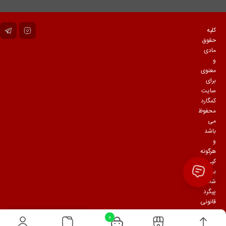
کلیه
حقوق
مادی
و
معنوی
برای
سایت
کمگارد
محفوظ
می
باشد
و
هرگونه
کپی
برداری
شامل
پیگرد
قانونی
می
0
باشد.